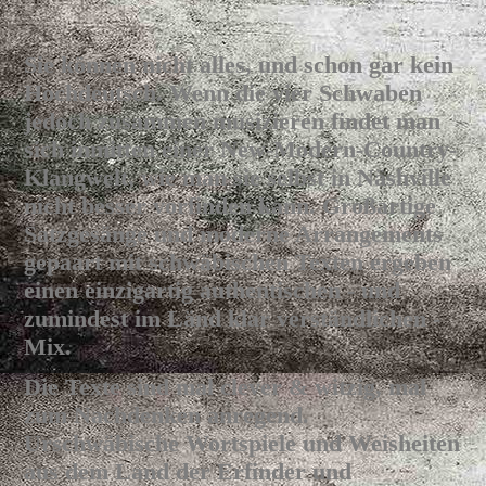
Sie können nicht alles, und schon gar kein
Hochdeutsch. Wenn die vier Schwaben
jedoch zusammen musizieren findet man
sich inmitten einer New-Modern-Country-
Klangwelt, wie man sie selbst in Näshville
nicht besser vorfinden kann. Großartige
Satzgesänge und moderne Arrangements
gepaart mit schwäbischen Texten ergeben
einen einzigartig authentischen - und
zumindest im Länd klar verständlichen -
Mix.
Die Texte sind mal clever & witzig, mal
zum Nachdenken anregend.
Urschwäbische Wortspiele und Weisheiten
aus dem Land der Erfinder und