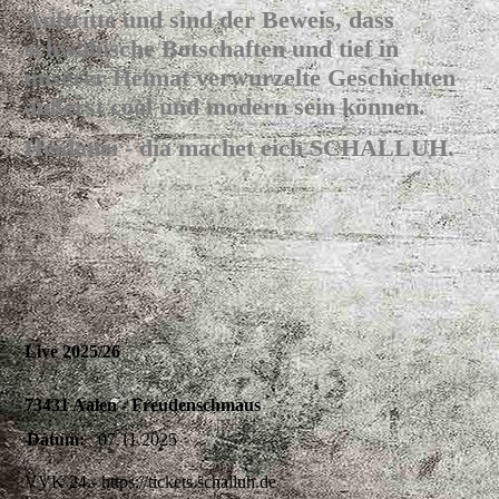
Auftritte und sind der Beweis, dass
schwäbische Botschaften und tief in
unserer Heimat verwurzelte Geschichten
äußerst cool und modern sein können.
Heidanei - dia machet eich SCHALLUH.
Live 2025/26
73431 Aalen - Freudenschmaus
Datum:
07.11.2025
VVK 24.- https://tickets.schalluh.de