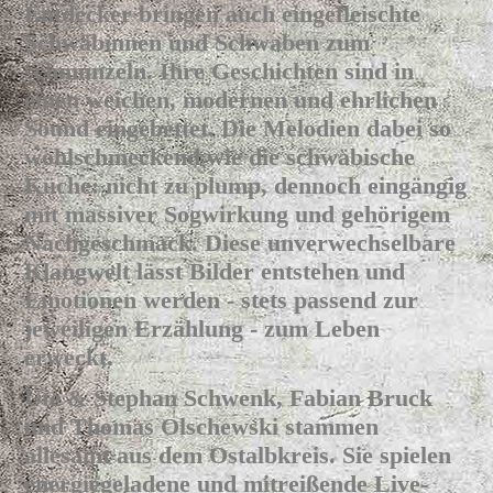
Entdecker bringen auch eingefleischte
Schwäbinnen und Schwaben zum
schmunzeln.
Ihre Geschichten sind in
einen weichen, modernen und ehrlichen
Sound eingebettet. Die Melodien dabei so
wohlschmeckend wie die schwäbische
Küche: nicht zu plump, dennoch eingängig
mit massiver Sogwirkung und gehörigem
Nachgeschmack. Diese
unverwechselbare
Klangwelt lässt Bilder entstehen und
Emotionen werden - stets passend zur
jeweiligen Erzählung - zum Leben
erweckt.
Ute & Stephan Schwenk, Fabian Bruck
und Thomas Olschewski stammen
allesamt aus dem Ostalbkreis. Sie spielen
energiegeladene und mitreißende Live-